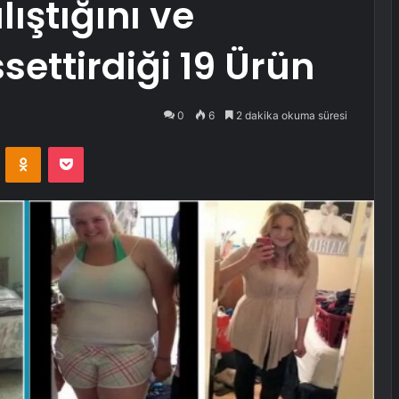
ıştığını ve
ssettirdiği 19 Ürün
0
6
2 dakika okuma süresi
VKontakte
Odnoklassniki
Pocket