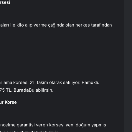
rsesi
amaları ile kilo alıp verme çağında olan herkes tarafından
rlama korsesi 2’li takım olarak satılıyor. Pamuklu
175 TL.
Burada
Bulabilirsin.
ur Korse
 incelme garantisi veren korseyi yeni doğum yapmış