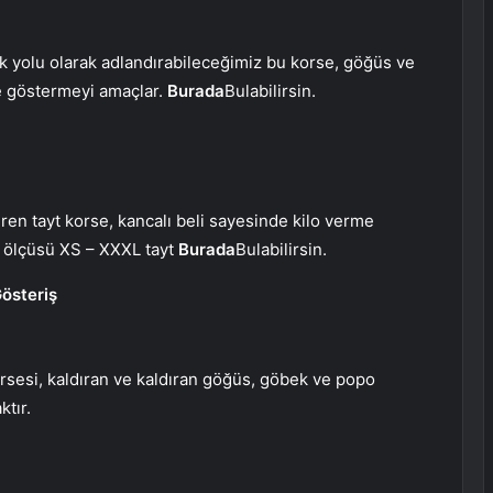
k yolu olarak adlandırabileceğimiz bu korse, göğüs ve
ce göstermeyi amaçlar.
Burada
Bulabilirsin.
ren tayt korse, kancalı beli sayesinde kilo verme
n ölçüsü XS – XXXL tayt
Burada
Bulabilirsin.
Gösteriş
orsesi, kaldıran ve kaldıran göğüs, göbek ve popo
tır.