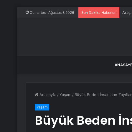
Araç 
Cumartesi, Ağustos 8 2026
Son Dakika Haberleri
ANASAY
Anasayfa
/
Yaşam
/
Büyük Beden İnsanların Zayıflama
Yaşam
Büyük Beden İn