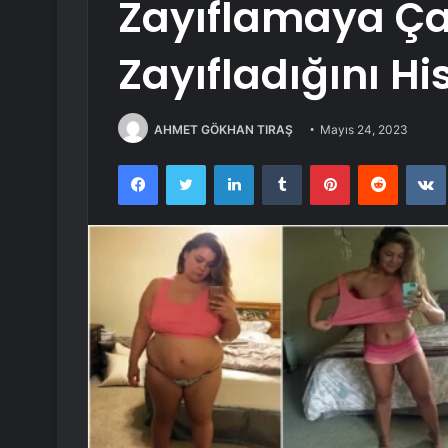
Zayıflamaya Çal
Zayıfladığını Hi
AHMET GÖKHAN TIRAŞ
Mayıs 24, 2023
Facebook
Twitter
LinkedIn
Tumblr
Pinterest
Reddit