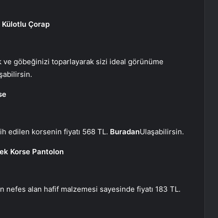
 Külotlu Çorap
 ve göbeğinizi toparlayarak sizi ideal görünüme
şabilirsin.
se
rcih edilen korsenin fiyatı 568 TL.
Buradan
Ulaşabilirsin.
sek Korse Pantolon
 nefes alan hafif malzemesi sayesinde fiyatı 183 TL.