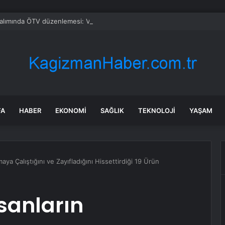
alımında ÖTV düzenlemesi: Vatandaşlar bayilere akın etti
FA
HABER
EKONOMI
SAĞLIK
TEKNOLOJI
YAŞAM
ya Çalıştığını ve Zayıfladığını Hissettirdiği 19 Ürün
sanların