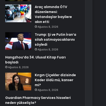
Araç alımında ÖTV
düzenlemesi:
Vatandaşlar bayilere
akın etti
Ağustos 8, 2026
Trump: Şi ve Putin İran’a
silah satmayacaklarını
söyledi
Ağustos 8, 2026
Hangzhou’da 34. Ulusal Kitap Fuarı
başladı
Ağustos 8, 2026
Kırgın Çiçekler dizisinde
Kader öldü mü, kanser
mi?
Ağustos 8, 2026
Guardian Pharmacy Services hisseleri
neden yükselişte?