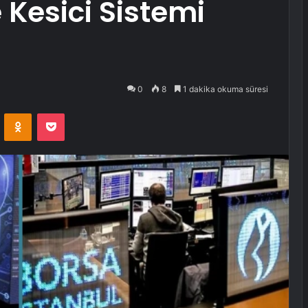
 Kesici Sistemi
0
8
1 dakika okuma süresi
VKontakte
Odnoklassniki
Pocket