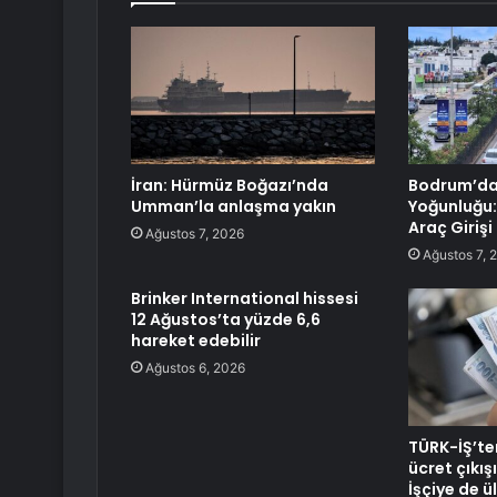
İran: Hürmüz Boğazı’nda
Bodrum’da
Umman’la anlaşma yakın
Yoğunluğu:
Araç Girişi
Ağustos 7, 2026
Ağustos 7, 
Brinker International hissesi
12 Ağustos’ta yüzde 6,6
hareket edebilir
Ağustos 6, 2026
TÜRK-İŞ’te
ücret çıkış
İşçiye de ü