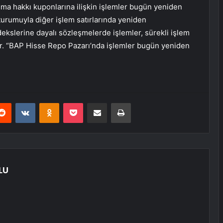
alma hakkı kuponlarına ilişkin işlemler bugün yeniden
turumuyla diğer işlem satırlarında yeniden
dekslerine dayalı sözleşmelerde işlemler, sürekli işlem
tır. “BAP Hisse Repo Pazarı’nda işlemler bugün yeniden
erest
Reddit
VKontakte
Odnoklassniki
Pocket
E-Posta ile paylaş
Yazdır
LU