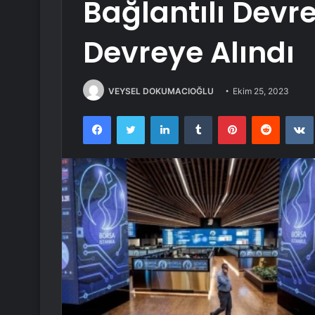
Bağlantılı Devre
Devreye Alındı
VEYSEL DOKUMACIOĞLU
Ekim 25, 2023
Facebook
Twitter
LinkedIn
Tumblr
Pinterest
Reddit