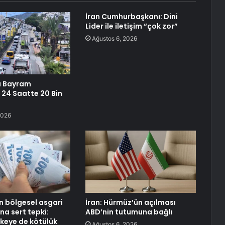
İran Cumhurbaşkanı: Dini
Lider ile iletişim “çok zor”
Ağustos 6, 2026
 Bayram
 24 Saatte 20 Bin
2026
n bölgesel asgari
İran: Hürmüz’ün açılması
ına sert tepki:
ABD’nin tutumuna bağlı
lkeye de kötülük
Ağustos 6, 2026