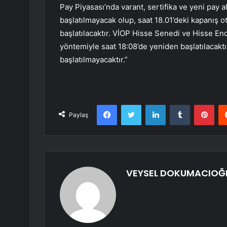
Pay Piyasası’nda varant, sertifika ve yeni pay 
başlatılmayacak olup, saat 18.01’deki kapanış o
başlatılacaktır. VİOP Hisse Senedi ve Hisse En
yöntemiyle saat 18:08’de yeniden başlatılacak
başlatılmayacaktır.”
Facebook
Twitter
LinkedIn
Tumblr
Pint
Paylaş
VEYSEL DOKUMACIOĞ