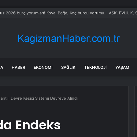
ılmaz gram altın için rakam verdi: Yarın akşama işaret etti
FA
HABER
EKONOMI
SAĞLIK
TEKNOLOJI
YAŞAM
antılı Devre Kesici Sistemi Devreye Alındı
’da Endeks