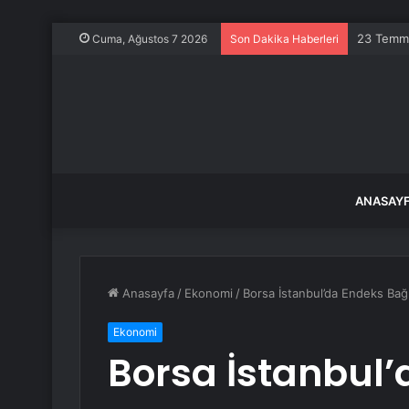
Filiz Ery
Cuma, Ağustos 7 2026
Son Dakika Haberleri
ANASAY
Anasayfa
/
Ekonomi
/
Borsa İstanbul’da Endeks Bağl
Ekonomi
Borsa İstanbul