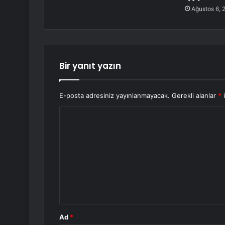
Ağustos 6, 
Bir yanıt yazın
E-posta adresiniz yayınlanmayacak.
Gerekli alanlar
*
i
Y
o
r
u
m
*
Ad
*