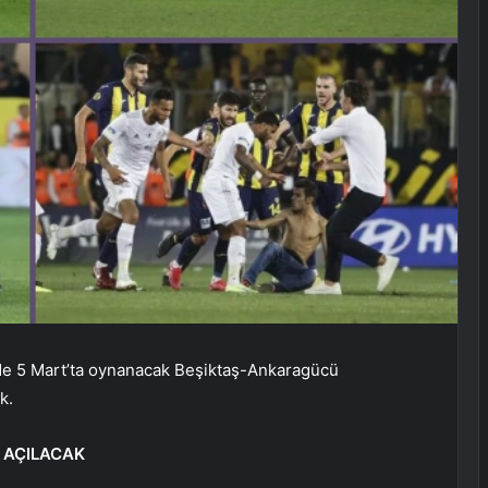
g’de 5 Mart’ta oynanacak Beşiktaş-Ankaragücü
k.
 AÇILACAK