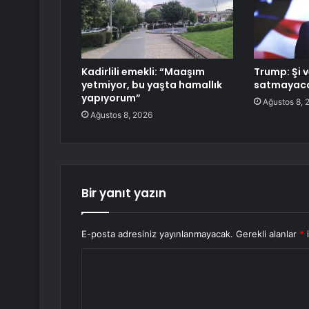
Kadirlili emekli: “Maaşım
Trump: Şi v
yetmiyor, bu yaşta hamallık
satmayacak
yapıyorum”
Ağustos 8, 
Ağustos 8, 2026
Bir yanıt yazın
E-posta adresiniz yayınlanmayacak.
Gerekli alanlar
*
i
Y
o
r