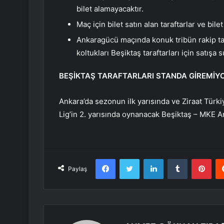
bilet alamayacaktır.
Maç için bilet satın alan taraftarlar ve bil
Ankaragücü maçında konuk tribün rakip takı
koltukları Beşiktaş taraftarları için satışa 
BEŞİKTAŞ TARAFTARLARI STANDA GİREMİY
Ankara’da sezonun ilk yarısında ve Ziraat Tür
Lig’in 2. yarısında oynanacak Beşiktaş – MKE 
Facebook
Twitter
LinkedIn
Tumblr
Pint
Paylaş