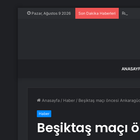
Rukiye G
Pazar, Ağustos 9 2026
Son Dakika Haberleri
ANASAY
Anasayfa
/
Haber
/
Beşiktaş maçı öncesi Ankaragüc
Haber
Beşiktaş maçı 