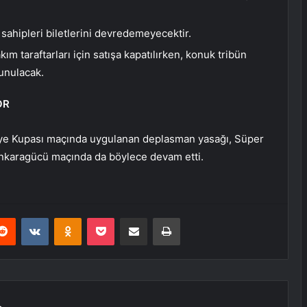
et sahipleri biletlerini devredemeyecektir.
m taraftarları için satışa kapatılırken, konuk tribün
sunulacak.
OR
kiye Kupası maçında uygulanan deplasman yasağı, Süper
Ankaragücü maçında da böylece devam etti.
erest
Reddit
VKontakte
Odnoklassniki
Pocket
E-Posta ile paylaş
Yazdır