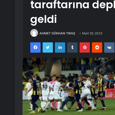
taraftarına de
geldi
AHMET GÖKHAN TIRAŞ
Mart 29, 2023
Facebook
Twitter
LinkedIn
Tumblr
Pinterest
Reddit