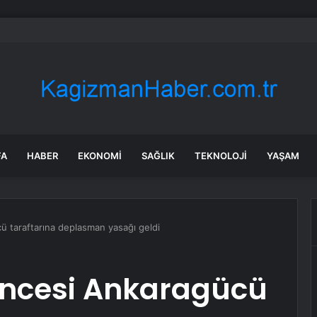
örgin’in Cansız Bedeni Göl Çevresinde Bulundu
FA
HABER
EKONOMI
SAĞLIK
TEKNOLOJI
YAŞAM
ü taraftarına deplasman yasağı geldi
öncesi Ankaragücü