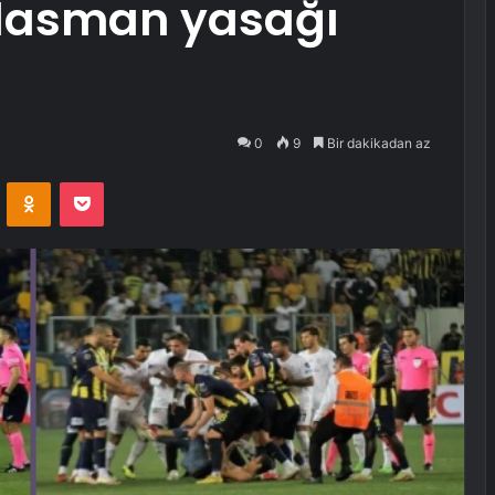
plasman yasağı
0
9
Bir dakikadan az
VKontakte
Odnoklassniki
Pocket