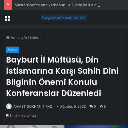
MasterChef’te ana kadronun ilk 6 ismi belli oldu: İşte tek tek önlüğü kazanan yarışmacılar
Menü
Anasayfa
/
Haber
Haber
Bayburt İl Müftüsü, Din
İstismarına Karşı Sahih Dini
Bilginin Önemi Konulu
Konferanslar Düzenledi
AHMET GÖKHAN TIRAŞ
Ağustos 9, 2023
0
5
Bir dakikadan az