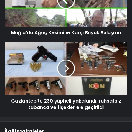
Muğla'da Ağaç Kesimine Karşı Büyük Buluşma
Gaziantep'te 230 şüpheli yakalandı, ruhsatsız
tabanca ve fişekler ele geçirildi
İlgili Makaleler