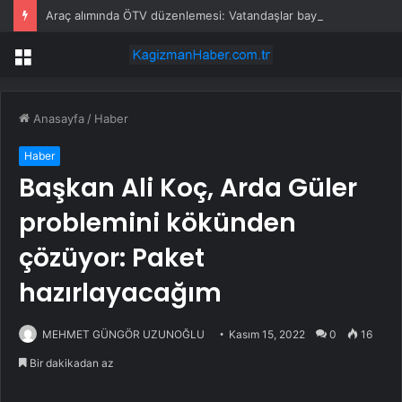
Araç alımında ÖTV düzenlemesi: Vatandaşlar bayilere akın etti
Menü
Anasayfa
/
Haber
Haber
Başkan Ali Koç, Arda Güler
problemini kökünden
çözüyor: Paket
hazırlayacağım
MEHMET GÜNGÖR UZUNOĞLU
Kasım 15, 2022
0
16
Bir dakikadan az