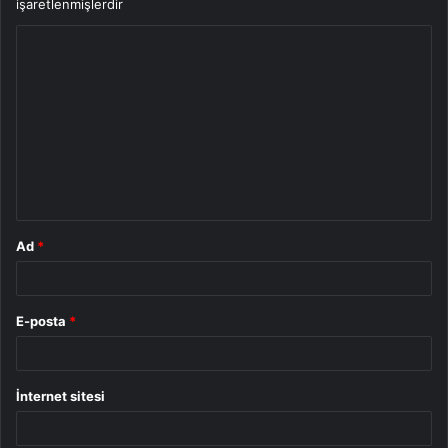
işaretlenmişlerdir
Y
o
r
u
m
*
Ad
*
E-posta
*
İnternet sitesi