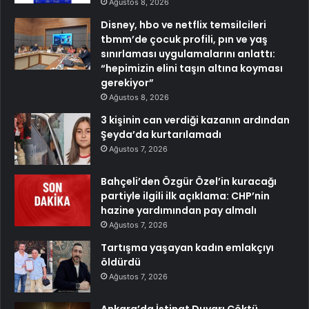
Ağustos 8, 2026
Disney, hbo ve netflix temsilcileri
tbmm’de çocuk profili, pın ve yaş
sınırlaması uygulamalarını anlattı:
“hepimizin elini taşın altına koyması
gerekiyor”
Ağustos 8, 2026
3 kişinin can verdiği kazanın ardından
Şeyda’da kurtarılamadı
Ağustos 7, 2026
Bahçeli’den Özgür Özel’in kuracağı
partiyle ilgili ilk açıklama: CHP’nin
hazine yardımından pay almalı
Ağustos 7, 2026
Tartışma yaşayan kadın emlakçıyı
öldürdü
Ağustos 7, 2026
Ankara’da İstinat Duvarı Çöktü