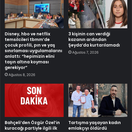
Disney, hbo ve netflix
3 kişinin can verdiği
temsilcileri tbmm’de
kazanın ardından
çocuk profili, pın ve yaş
Şeyda’da kurtarılamadı
sınırlaması uygulamalarını
Ağustos 7, 2026
anlattı: “hepimizin elini
taşın altına koyması
gerekiyor”
Ağustos 8, 2026
Bahçeli’den Özgür Özel’in
Tartışma yaşayan kadın
kuracağı partiyle ilgili ilk
emlakçıyı öldürdü