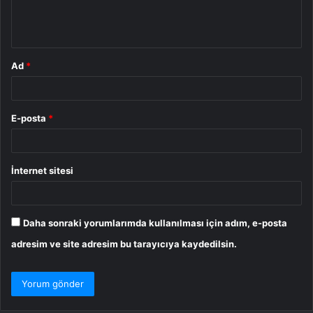
m
*
Ad
*
E-posta
*
İnternet sitesi
Daha sonraki yorumlarımda kullanılması için adım, e-posta
adresim ve site adresim bu tarayıcıya kaydedilsin.