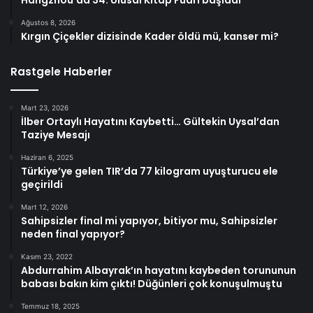
Hangzhou’da 34. Ulusal Kitap Fuarı başladı
Ağustos 8, 2026
Kırgın Çiçekler dizisinde Kader öldü mü, kanser mi?
Rastgele Haberler
Mart 23, 2026
İlber Ortaylı Hayatını Kaybetti… Gültekin Uysal’dan
Taziye Mesajı
Haziran 6, 2025
Türkiye’ye gelen TIR’da 77 kilogram uyuşturucu ele
geçirildi
Mart 12, 2026
Sahipsizler final mi yapıyor, bitiyor mu, Sahipsizler
neden final yapıyor?
Kasım 23, 2022
Abdurrahim Albayrak’ın hayatını kaybeden torununun
babası bakın kim çıktı! Düğünleri çok konuşulmuştu
Temmuz 18, 2025