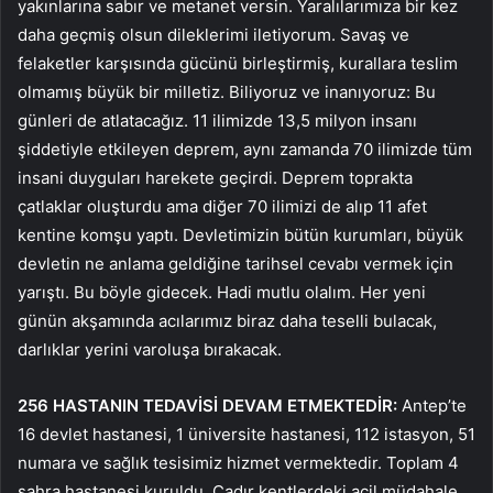
yakınlarına sabır ve metanet versin. Yaralılarımıza bir kez
daha geçmiş olsun dileklerimi iletiyorum. Savaş ve
felaketler karşısında gücünü birleştirmiş, kurallara teslim
olmamış büyük bir milletiz. Biliyoruz ve inanıyoruz: Bu
günleri de atlatacağız. 11 ilimizde 13,5 milyon insanı
şiddetiyle etkileyen deprem, aynı zamanda 70 ilimizde tüm
insani duyguları harekete geçirdi. Deprem toprakta
çatlaklar oluşturdu ama diğer 70 ilimizi de alıp 11 afet
kentine komşu yaptı. Devletimizin bütün kurumları, büyük
devletin ne anlama geldiğine tarihsel cevabı vermek için
yarıştı. Bu böyle gidecek. Hadi mutlu olalım. Her yeni
günün akşamında acılarımız biraz daha teselli bulacak,
darlıklar yerini varoluşa bırakacak.
256 HASTANIN TEDAVİSİ DEVAM ETMEKTEDİR:
Antep’te
16 devlet hastanesi, 1 üniversite hastanesi, 112 istasyon, 51
numara ve sağlık tesisimiz hizmet vermektedir. Toplam 4
sahra hastanesi kuruldu. Çadır kentlerdeki acil müdahale