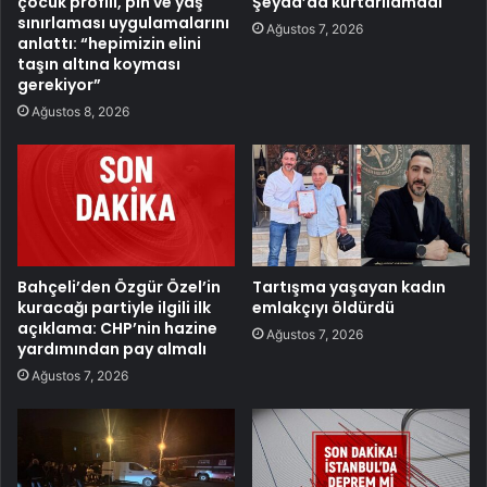
çocuk profili, pın ve yaş
Şeyda’da kurtarılamadı
sınırlaması uygulamalarını
Ağustos 7, 2026
anlattı: “hepimizin elini
taşın altına koyması
gerekiyor”
Ağustos 8, 2026
Bahçeli’den Özgür Özel’in
Tartışma yaşayan kadın
kuracağı partiyle ilgili ilk
emlakçıyı öldürdü
açıklama: CHP’nin hazine
Ağustos 7, 2026
yardımından pay almalı
Ağustos 7, 2026