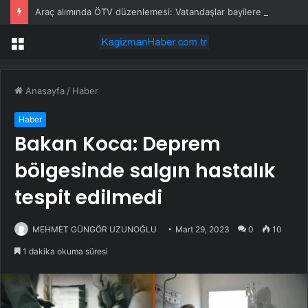
Araç alımında ÖTV düzenlemesi: Vatandaşlar bayilere akın etti
Menü
Anasayfa
/
Haber
Haber
Bakan Koca: Deprem
bölgesinde salgın hastalık
tespit edilmedi
MEHMET GÜNGÖR UZUNOĞLU
Mart 29, 2023
0
10
1 dakika okuma süresi