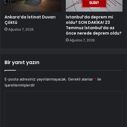
Ankara’da İstinat Duvarı
İstanbul’da deprem mi
Çöktü
oldu? SON DAKİKA! 23
Temmuz İstanbul’da az
Ağustos 7, 2026
önce nerede deprem oldu?
Ağustos 7, 2026
Bir yanıt yazın
E-posta adresiniz yayınlanmayacak.
Gerekli alanlar
*
ile
işaretlenmişlerdir
Y
o
r
u