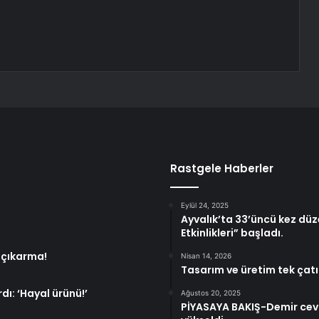
Rastgele Haberler
Eylül 24, 2025
Ayvalık’ta 33’üncü kez düz
Etkinlikleri” başladı.
 çıkarma!
Nisan 14, 2026
Tasarım ve üretim tek çatı 
dı: ‘Hayal ürünü!’
Ağustos 20, 2025
PİYASAYA BAKIŞ-Demir cevher