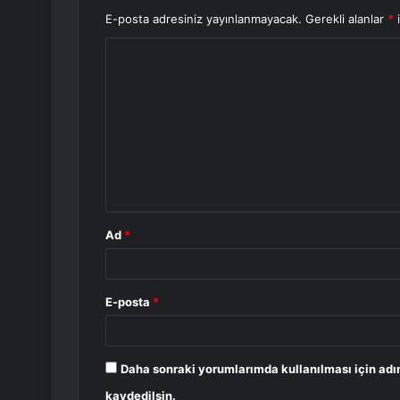
E-posta adresiniz yayınlanmayacak.
Gerekli alanlar
*
i
Y
o
r
u
m
*
Ad
*
E-posta
*
Daha sonraki yorumlarımda kullanılması için adı
kaydedilsin.