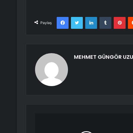
Facebook
Twitter
LinkedIn
Tumblr
Pint
Paylaş
MEHMET GÜNGÖR UZ