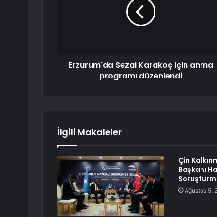
Erzurum'da Sezai Karakoç için anma
programı düzenlendi
İlgili Makaleler
Çin Kalkın
Başkanı H
Soruşturma
Ağustos 5, 