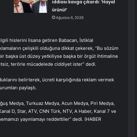
iddiası kavga çıkardı: ‘Hayal
ürünü!’
Ağustos 6, 2026
ili hislerini lisana getiren Babacan, İstiklal
klamaların çelişkili olduğuna dikkat çekerek, “Bu sözüm
 bir başka üst düzey yetkiliyse başka bir örgüt ihtimaline
tsiz, terörle mücadelede ciddiyet ister” dedi.
duklarını belirterek, ücreti karşılığında reklam vermek
urumları paylaştı.
oğuş Medya, Turkuaz Medya, Acun Medya, Piri Medya,
nal D, Star, ATV, CNN Türk, NTV, A Haber, Kanal 7 ve
sinemamızı yayınlamayı reddettiler” dedi. (HABER