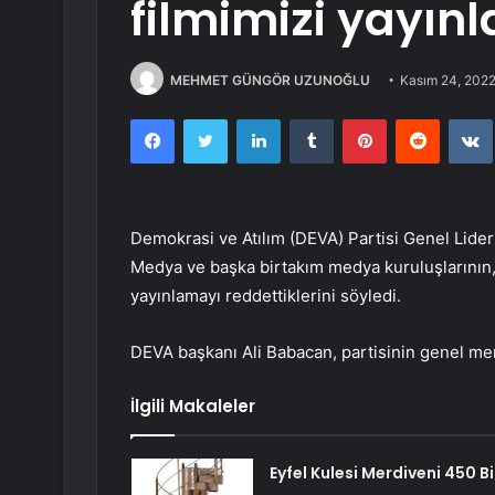
filmimizi yayın
MEHMET GÜNGÖR UZUNOĞLU
Kasım 24, 202
Facebook
Twitter
LinkedIn
Tumblr
Pinterest
Reddit
Demokrasi ve Atılım (DEVA) Partisi Genel Lide
Medya ve başka birtakım medya kuruluşlarının, 
yayınlamayı reddettiklerini söyledi.
DEVA başkanı Ali Babacan, partisinin genel mer
İlgili Makaleler
Eyfel Kulesi Merdiveni 450 B