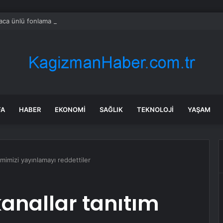
ca ünlü fonlama platformunda dev işten çıkarma!
FA
HABER
EKONOMI
SAĞLIK
TEKNOLOJI
YAŞAM
lmimizi yayınlamayı reddettiler
anallar tanıtım