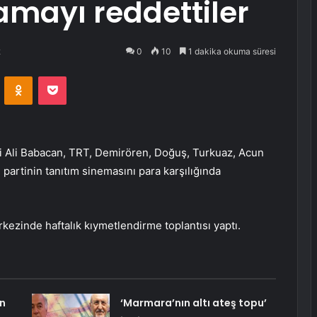
lamayı reddettiler
2
0
10
1 dakika okuma süresi
VKontakte
Odnoklassniki
Pocket
ri Ali Babacan, TRT, Demirören, Doğuş, Turkuaz, Acun
partinin tanıtım sinemasını para karşılığında
kezinde haftalık kıymetlendirme toplantısı yaptı.
in
‘Marmara’nın altı ateş topu’