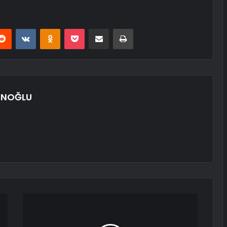
erest
Reddit
VKontakte
Odnoklassniki
Pocket
E-Posta ile paylaş
Yazdır
UNOĞLU