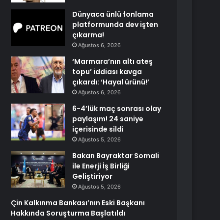
Dünyaca ünlü fonlama
platformunda dev işten
çıkarma!
Ağustos 6, 2026
‘Marmara’nın altı ateş
topu’ iddiası kavga
çıkardı: ‘Hayal ürünü!’
Ağustos 6, 2026
6-4’lük maç sonrası olay
paylaşım! 24 saniye
içerisinde sildi
Ağustos 5, 2026
Bakan Bayraktar Somali
ile Enerji İş Birliği
Geliştiriyor
Ağustos 5, 2026
Çin Kalkınma Bankası’nın Eski Başkanı
Hakkında Soruşturma Başlatıldı