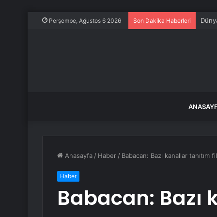
Dünya
Perşembe, Ağustos 6 2026
Son Dakika Haberleri
ANASAY
Anasayfa
/
Haber
/
Babacan: Bazı kanallar tanıtım fi
Haber
Babacan: Bazı k