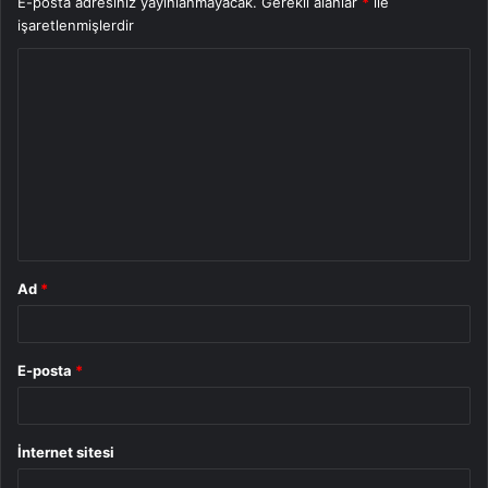
E-posta adresiniz yayınlanmayacak.
Gerekli alanlar
*
ile
işaretlenmişlerdir
Y
o
r
u
m
*
Ad
*
E-posta
*
İnternet sitesi