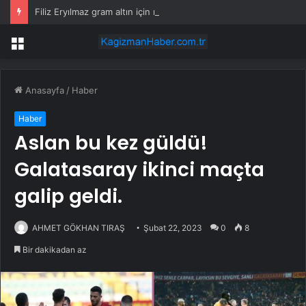
Filiz Eryılmaz gram altın için rakam verdi: Yarın akşama işaret etti
Menü
Anasayfa
/
Haber
Haber
Aslan bu kez güldü!
Galatasaray ikinci maçta
galip geldi.
AHMET GÖKHAN TIRAŞ
Şubat 22, 2023
0
8
Bir dakikadan az