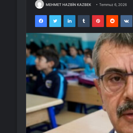
MEHMET HAZBİN KAZBEK
Temmuz 6, 2026
Facebook
Twitter
LinkedIn
Tumblr
Pinterest
Reddit