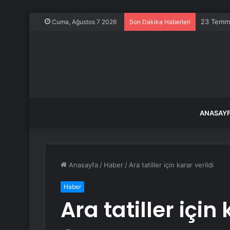
23 Temmu
Cuma, Ağustos 7 2026
Son Dakika Haberleri
ANASAY
Anasayfa
/
Haber
/
Ara tatiller için karar verildi
Haber
Ara tatiller için 