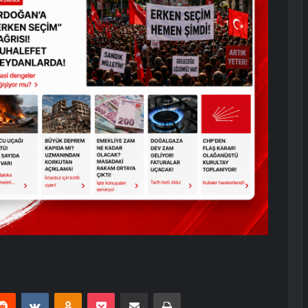
erest
Reddit
VKontakte
Odnoklassniki
Pocket
E-Posta ile paylaş
Yazdır