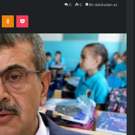
0
0
Bir dakikadan az
VKontakte
Odnoklassniki
Pocket