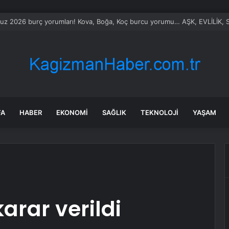
z 2026 burç yorumları! Kova, Boğa, Koç burcu yorumu… AŞK, EVLİLİK, S
FA
HABER
EKONOMI
SAĞLIK
TEKNOLOJI
YAŞAM
karar verildi