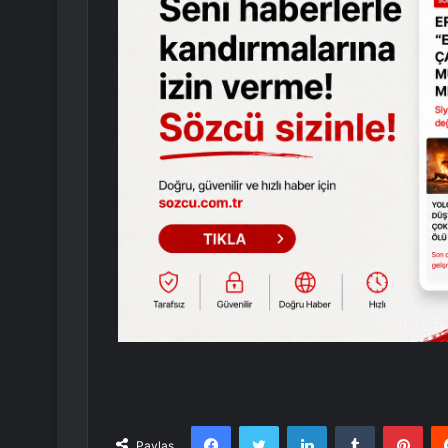
Facebook
Twitter
LinkedIn
Tumblr
Pint
Paylaş