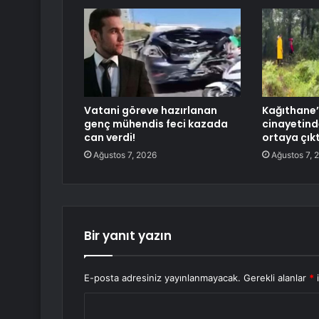
Vatani göreve hazırlanan
Kağıthane’
genç mühendis feci kazada
cinayetind
can verdi!
ortaya çıkt
Ağustos 7, 2026
Ağustos 7, 
Bir yanıt yazın
E-posta adresiniz yayınlanmayacak.
Gerekli alanlar
*
i
Y