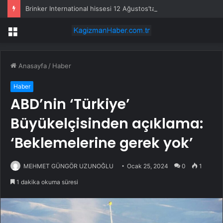
Brinker International hissesi 12 Ağustos’ta yüzde 6,6 hareket edebilir
Menü
Anasayfa
/
Haber
Haber
ABD’nin ‘Türkiye’
Büyükelçisinden açıklama:
‘Beklemelerine gerek yok’
MEHMET GÜNGÖR UZUNOĞLU
Ocak 25, 2024
0
1
1 dakika okuma süresi