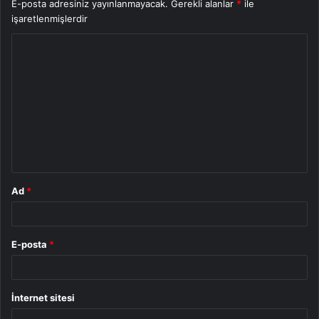
E-posta adresiniz yayınlanmayacak.
Gerekli alanlar
*
ile
işaretlenmişlerdir
Y
o
r
u
m
*
Ad
*
E-posta
*
İnternet sitesi