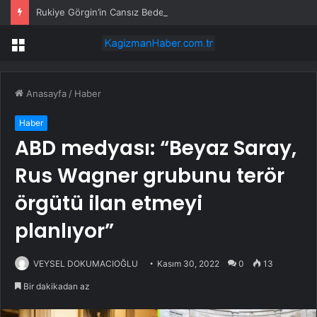
Rukiye Görgin’in Cansız Bedeni Göl Çevresinde Bulundu
Menü
Anasayfa
/
Haber
Haber
ABD medyası: “Beyaz Saray,
Rus Wagner grubunu terör
örgütü ilan etmeyi
planlıyor”
VEYSEL DOKUMACIOĞLU
Kasım 30, 2022
0
13
Bir dakikadan az