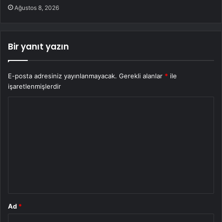
Ağustos 8, 2026
Bir yanıt yazın
E-posta adresiniz yayınlanmayacak.
Gerekli alanlar
*
ile
işaretlenmişlerdir
Y
o
r
u
m
*
Ad
*