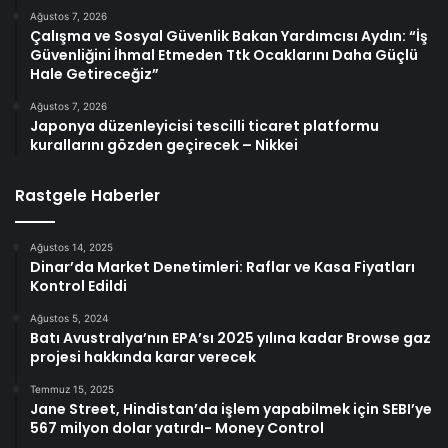
Ağustos 7, 2026
Çalışma ve Sosyal Güvenlik Bakan Yardımcısı Aydın: “İş
Güvenliğini İhmal Etmeden Ttk Ocaklarını Daha Güçlü
Hale Getireceğiz”
Ağustos 7, 2026
Japonya düzenleyicisi tescilli ticaret platformu
kurallarını gözden geçirecek – Nikkei
Rastgele Haberler
Ağustos 14, 2025
Dinar’da Market Denetimleri: Raflar ve Kasa Fiyatları
Kontrol Edildi
Ağustos 5, 2024
Batı Avustralya’nın EPA’sı 2025 yılına kadar Browse gaz
projesi hakkında karar verecek
Temmuz 15, 2025
Jane Street, Hindistan’da işlem yapabilmek için SEBI’ye
567 milyon dolar yatırdı- Money Control