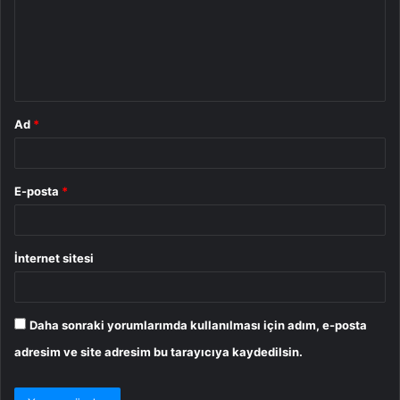
u
m
*
Ad
*
E-posta
*
İnternet sitesi
Daha sonraki yorumlarımda kullanılması için adım, e-posta
adresim ve site adresim bu tarayıcıya kaydedilsin.