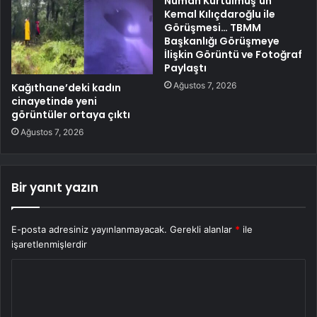
Numan Kurtulmuş’un
Kemal Kılıçdaroğlu ile
Görüşmesi… TBMM
Başkanlığı Görüşmeye
İlişkin Görüntü ve Fotoğraf
Paylaştı
Ağustos 7, 2026
Kağıthane’deki kadın
cinayetinde yeni
görüntüler ortaya çıktı
Ağustos 7, 2026
Bir yanıt yazın
E-posta adresiniz yayınlanmayacak.
Gerekli alanlar
*
ile
işaretlenmişlerdir
Y
o
r