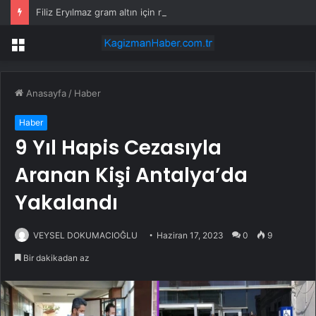
Filiz Eryılmaz gram altın için rakam verdi: Yarın akşama işaret etti
Menü
Anasayfa
/
Haber
Haber
9 Yıl Hapis Cezasıyla
Aranan Kişi Antalya’da
Yakalandı
VEYSEL DOKUMACIOĞLU
Haziran 17, 2023
0
9
Bir dakikadan az